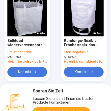
Bulkload
Rundungs-flexible
wiederverwendbares
Fracht sackt das
Massentaschen-
Breathable
Preis:
negotiable
Preis:
negotiable
Tierfutter des
Massenuv-
MOQ:
500
MOQ:
500
Tonnen-
behandelte
Polypropylen-FIBC
Verpacken der
Holen Sie sich aktuelle Preis
Holen Sie sich aktuelle Preis
taschen-170gsm ein
Kontakt
Kontakt
Sparen Sie Zeit
Lassen Sie uns mit Ihnen die besten
Produkte kontaktieren.