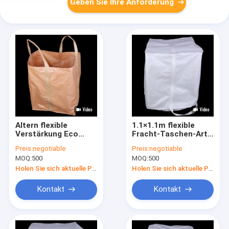
Geben Sie Ihre Anforderung
Altern flexible
1.1×1.1m flexible
Verstärkung Eco
Fracht-Taschen-Art
Schüttgutcontainer-
Leitblech-Taschen-
Preis:
negotiable
Preis:
negotiable
190gsm die 1
völlig Schleife D Fibc
MOQ:
500
MOQ:
500
Tonnen-
feuchtigkeitsfest
Massentaschen das
Holen Sie sich aktuelle Preis
Holen Sie sich aktuelle Preis
Widerstehen
Kontakt
Kontakt