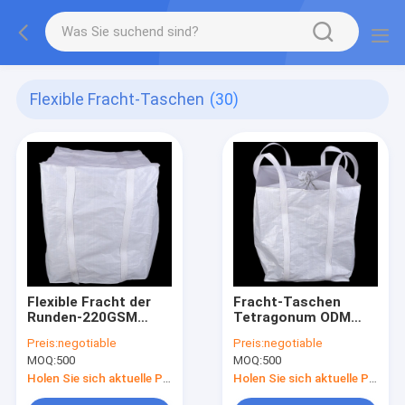
Flexible Fracht-Taschen
(30)
Flexible Fracht der
Fracht-Taschen
Runden-220GSM
Tetragonum ODM
sackt staubdichte
FIBC großes flexibles
Preis:
negotiable
Preis:
negotiable
pp. FIBC ein
MOQ:
500
MOQ:
500
Holen Sie sich aktuelle Preis
Holen Sie sich aktuelle Preis