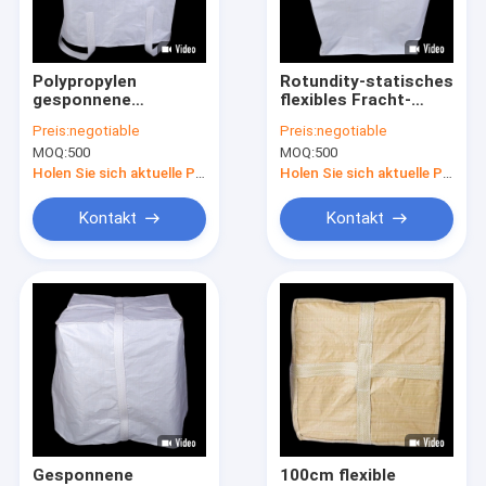
Fabrik-Ausflug
Qualitätskontrolle
Polypropylen
Rotundity-statisches
gesponnene
flexibles Fracht-
Treten Sie mit uns in Verbindung
gelüftete
Taschen-
Preis:
negotiable
Preis:
negotiable
Massentaschen
Antimassenpolypropylen
MOQ:
500
MOQ:
500
160GSM 1000kg kein
90×90cm
Nachrichten
Drucken
Holen Sie sich aktuelle Preis
Holen Sie sich aktuelle Preis
Fälle
Kontakt
Kontakt
VR
FIBC-Massen-Taschen
Industrielle Massentaschen
Chemische Massentaschen
Gesponnene
100cm flexible