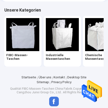
Unsere Kategorien
FIBC-Massen-
Industrielle
Chemische
Taschen
Massentaschen
Massentasche
Startseite
Über uns
Kontakt
Desktop Site
Sitemap
Privacy Policy
Qualität
FIBC-Massen-Taschen
China Fabrik.Copyright © 2025
Cangzhou Junxi Group Co., Ltd.. All Rights Reserved.