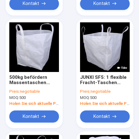
Kontakt
Kontakt
500kg befördern
JUNXI SF5: 1 flexible
Massentaschen
Fracht-Taschen
Softproof FIBC pp.
industrielles 0.9m
Preis:
negotiable
Preis:
negotiable
offenes Massen-Airy
MOQ:
500
MOQ:
500
Holen Sie sich aktuelle Preis
Holen Sie sich aktuelle Preis
Kontakt
Kontakt