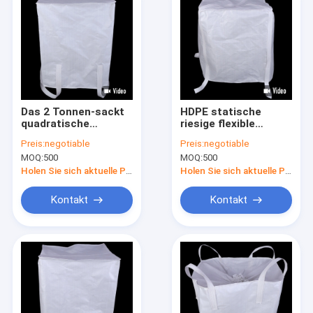
Das 2 Tonnen-sackt
HDPE statische
quadratische
riesige flexible
Polypropylen-Masse
Antifracht sackt
Preis:
negotiable
Preis:
negotiable
100*120cm
0.9*0.9m 2000kg Art
MOQ:
500
MOQ:
500
Chemikalie und
A ein
Asche ein
Holen Sie sich aktuelle Preis
Holen Sie sich aktuelle Preis
Kontakt
Kontakt
Haus
Produkte
Über uns