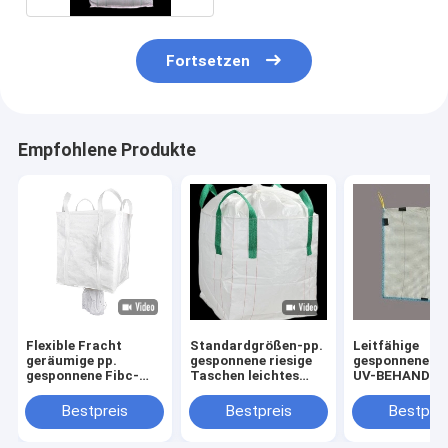
Fortsetzen
Empfohlene Produkte
Flexible Fracht
Standardgrößen-pp.
Leitfähige
geräumige pp.
gesponnene riesige
gesponnene ri
gesponnene Fibc-
Taschen leichtes
UV-BEHANDEL
Taschen für
wiederverwendbares
FIBC-Masse sa
materielle hohe
160-230GSM
1000x1000x1
Bestpreis
Bestpreis
Bestprei
Massenhaltbarkeit
ein