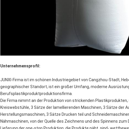
Unternehmensprofil:
JUNXI-Firma ist im schönen Industriegebiet von Cangzhou-Stadt, Heb
geographischer Standort, ist ein großer Umfang, moderne Ausrüstung,
Berufsplastikproduktproduktionsfirma.
Die Firma nimmt an der Produktion von strickenden Plastikprodukten,
Kreiswebstühle, 3 Sätze der lamellierenden Maschinen, 3 Sätze der
Herstellungsmaschinen, 3 Sätze Drucken teil und Schneidemaschinen
Nähmaschinen, von der Quelle des Zeichnens und des Spinnens zum D
Lieferung der one-stop Produktion, die Produkte näht, sind- wettbewe