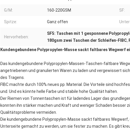
G/M:
160-220GSM
SF:
Spitze:
Ganz offen
Unter
SF5: Taschen mit 1 gesponnene Polypropy
Hervorheben:
180gsm zwei Taschen der Schleifen-FIBC
,
Kundengebundene Polypropylen-Masse sackt faltbares Wegwerf e
Das kundengebundene Polypropylen-Massen-Taschen-faltbare Wegwerf
angetriebenen und granulierten Waren zu laden und vergewissert sich
des Tragens.
FIBC machte durch 100% neues pp. Material. Die Vorteile sind hochfe
und. Und es könnte helle Farbe und stabile hohe Qualität halten.
Der Riemen von Tonnentaschen ist für ladendes Lager das grundlegen
konnten ihn stärker machen und Kraft und weniger Schaden besser zi
Qualitätsprobleme vermeiden.
Die kundengebundene Polypropylen-Masse sackt faltbares Wegwerf, 
Unterseite gemacht zu werden, um sie fester zu machen. Es gibt kr