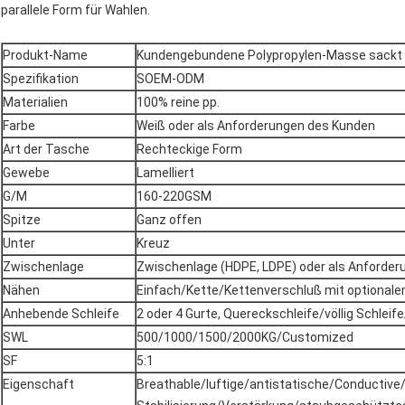
parallele Form für Wahlen.
Produkt-Name
Kundengebundene Polypropylen-Masse sackt 
Spezifikation
SOEM-ODM
Materialien
100% reine pp.
Farbe
Weiß oder als Anforderungen des Kunden
Art der Tasche
Rechteckige Form
Gewebe
Lamelliert
G/M
160-220GSM
Spitze
Ganz offen
Unter
Kreuz
Zwischenlage
Zwischenlage (HDPE, LDPE) oder als Anforder
Nähen
Einfach/Kette/Kettenverschluß mit optional
Anhebende Schleife
2 oder 4 Gurte, Quereckschleife/völlig Schleife
SWL
500/1000/1500/2000KG/Customized
SF
5:1
Eigenschaft
Breathable/luftige/antistatische/Conductive