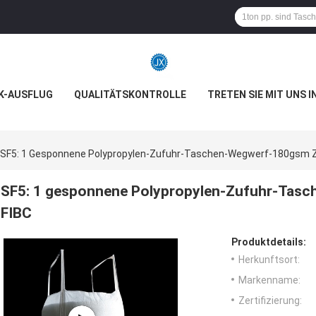
K-AUSFLUG
QUALITÄTSKONTROLLE
TRETEN SIE MIT UNS 
SF5: 1 Gesponnene Polypropylen-Zufuhr-Taschen-Wegwerf-180gsm Zw
SF5: 1 gesponnene Polypropylen-Zufuhr-Tasc
FIBC
Produktdetails:
Herkunftsort:
Markenname:
Zertifizierung: