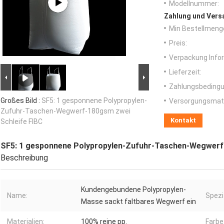
Modellnummer:
Zahlung und Vers
Min Bestellmeng
Preis:
Verpackung Info
Lieferzeit:
Zahlungsbedingu
Großes Bild :
SF5: 1 gesponnene Polypropylen-
Versorgungsmater
Zufuhr-Taschen-Wegwerf-180gsm zwei
Kontakt
Schleife FIBC
SF5: 1 gesponnene Polypropylen-Zufuhr-Taschen-Wegwerf
Beschreibung
Kundengebundene Polypropylen-
Name:
Spezi
Masse sackt faltbares Wegwerf ein
Materialien:
100% reine pp.
Farbe