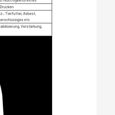
s/feuchtigkeitsfestes
n Drucken
z-, Tierfutter, Asbest,
berschüssiges etc.
Stabilisierung, Verstärkung,