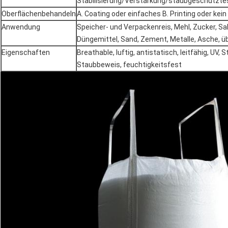
Stabilisierung/Verstärkung/staubgeschützte
Oberflächenbehandeln
A. Coating oder einfaches B. Printing oder kei
Anwendung
Speicher- und Verpackenreis, Mehl, Zucker, Sal
Düngemittel, Sand, Zement, Metalle, Asche, ü
Eigenschaften
Breathable, luftig, antistatisch, leitfähig, UV, 
Staubbeweis, feuchtigkeitsfest