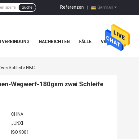
Referenzen
|
German
Suche
IN VERBINDUNG
NACHRICHTEN
FÄLLE
VR
ei Schleife FIBC
hen-Wegwerf-180gsm zwei Schleife
CHINA
JUNXI
ISO 9001