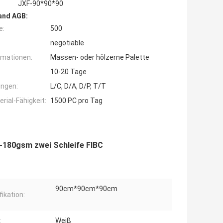
JXF-90*90*90
and AGB:
e:
500
negotiable
rmationen:
Massen- oder hölzerne Palette
10-20 Tage
ngen:
L/C, D/A, D/P, T/T
ial-Fähigkeit:
1500 PC pro Tag
-180gsm zwei Schleife FIBC
90cm*90cm*90cm
fikation:
:
Weiß