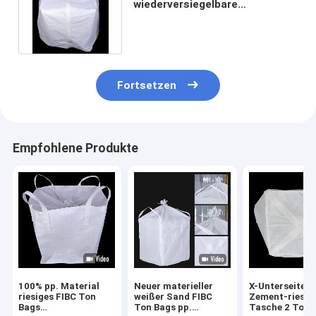
wiederversiegelbare
Massentaschen 1 Ton Sacks
3.2×3.2×3.2ft
Fortsetzen
Empfohlene Produkte
100% pp. Material
Neuer materieller
X-Unterseiten-
riesiges FIBC Ton
weißer Sand FIBC
Zement-riesig
Bags
Ton Bags pp.
Tasche 2 Ton 