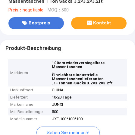
Massentaschen 1 Ton Sacks 3.2×3.2×3.2ft
Preis：negotiable
MOQ：500
Bestpreis
Kontakt
Produkt-Beschreibung
100cm wiederversiegelbare
Massentaschen
,
Markieren
Einziehbare industrielle
Massentaschenlieferanten
,
1-Tonnen-Säcke 3.2×3.2×3.2ft
Herkunftsort
CHINA
Lieferzeit
10-20 Tage
Markenname
JUNXI
Min Bestellmenge
500
Modellnummer
JXF-100*100*100
Sehen Sie mehr an