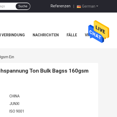
Referenzen
|
German
Suche
IN VERBINDUNG
NACHRICHTEN
FÄLLE
VR
0gsm Ein
chspannung Ton Bulk Bagss 160gsm
CHINA
JUNXI
ISO 9001