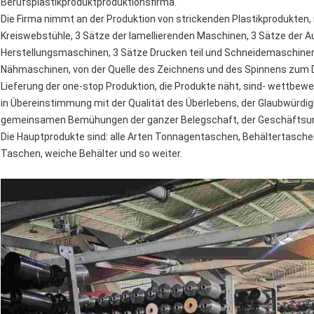
Berufsplastikproduktproduktionsfirma.
Die Firma nimmt an der Produktion von strickenden Plastikprodukten,
Kreiswebstühle, 3 Sätze der lamellierenden Maschinen, 3 Sätze der
Herstellungsmaschinen, 3 Sätze Drucken teil und Schneidemaschinen
Nähmaschinen, von der Quelle des Zeichnens und des Spinnens zum D
Lieferung der one-stop Produktion, die Produkte näht, sind- wettbewe
in Übereinstimmung mit der Qualität des Überlebens, der Glaubwürdigk
gemeinsamen Bemühungen der ganzer Belegschaft, der Geschäftsumf
Die Hauptprodukte sind: alle Arten Tonnagentaschen, Behältertasche
Taschen, weiche Behälter und so weiter.