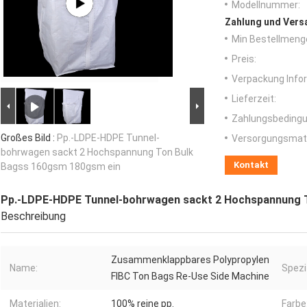
Modellnummer:
Zahlung und Vers
Min Bestellmeng
Preis:
Verpackung Info
Lieferzeit:
Zahlungsbedingu
Großes Bild :
Pp.-LDPE-HDPE Tunnel-
Versorgungsmater
bohrwagen sackt 2 Hochspannung Ton Bulk
Kontakt
Bagss 160gsm 180gsm ein
Pp.-LDPE-HDPE Tunnel-bohrwagen sackt 2 Hochspannung 
Beschreibung
Zusammenklappbares Polypropylen
Name:
Spezi
FIBC Ton Bags Re-Use Side Machine
Materialien:
100% reine pp.
Farbe