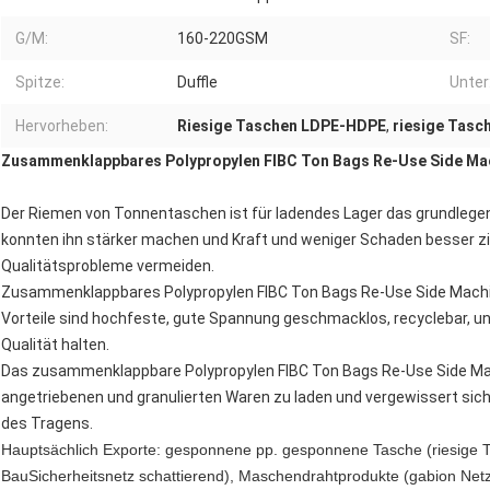
G/M:
160-220GSM
SF:
Spitze:
Duffle
Unter
Hervorheben:
Riesige Taschen LDPE-HDPE
,
riesige Tasc
Zusammenklappbares Polypropylen FIBC Ton Bags Re-Use Side Ma
Der Riemen von Tonnentaschen ist für ladendes Lager das grundlegen
konnten ihn stärker machen und Kraft und weniger Schaden besser zi
Qualitätsprobleme vermeiden.
Zusammenklappbares Polypropylen FIBC Ton Bags Re-Use Side Machin
Vorteile sind hochfeste, gute Spannung geschmacklos, recyclebar, ung
Qualität halten.
Das zusammenklappbare Polypropylen FIBC Ton Bags Re-Use Side Mach
angetriebenen und granulierten Waren zu laden und vergewissert sich
des Tragens.
Hauptsächlich Exporte: gesponnene pp. gesponnene Tasche (riesige Ta
BauSicherheitsnetz schattierend), Maschendrahtprodukte (gabion Netz