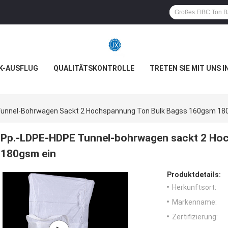
K-AUSFLUG
QUALITÄTSKONTROLLE
TRETEN SIE MIT UNS 
Tunnel-Bohrwagen Sackt 2 Hochspannung Ton Bulk Bagss 160gsm 18
Pp.-LDPE-HDPE Tunnel-bohrwagen sackt 2 Ho
180gsm ein
Produktdetails:
Herkunftsort:
Markenname:
Zertifizierung: