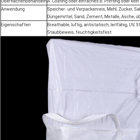
Oberflächenbehandeln
A. Coating oder einfaches B. Printing oder kei
Anwendung
Speicher- und Verpackenreis, Mehl, Zucker, Sal
Düngemittel, Sand, Zement, Metalle, Asche, ü
Eigenschaften
Breathable, luftig, antistatisch, leitfähig, UV, 
Staubbeweis, feuchtigkeitsfest