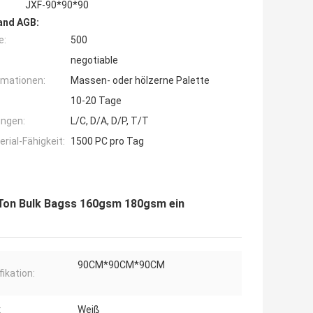
JXF-90*90*90
and AGB:
e:
500
negotiable
rmationen:
Massen- oder hölzerne Palette
10-20 Tage
ngen:
L/C, D/A, D/P, T/T
ial-Fähigkeit:
1500 PC pro Tag
Ton Bulk Bagss 160gsm 180gsm ein
90CM*90CM*90CM
fikation:
:
Weiß