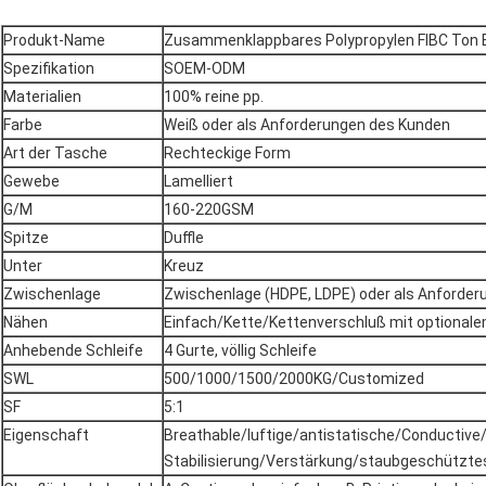
Produkt-Name
Zusammenklappbares Polypropylen FIBC Ton 
Spezifikation
SOEM-ODM
Materialien
100% reine pp.
Farbe
Weiß oder als Anforderungen des Kunden
Art der Tasche
Rechteckige Form
Gewebe
Lamelliert
G/M
160-220GSM
Spitze
Duffle
Unter
Kreuz
Zwischenlage
Zwischenlage (HDPE, LDPE) oder als Anforder
Nähen
Einfach/Kette/Kettenverschluß mit optional
Anhebende Schleife
4 Gurte, völlig Schleife
SWL
500/1000/1500/2000KG/Customized
SF
5:1
Eigenschaft
Breathable/luftige/antistatische/Conductive
Stabilisierung/Verstärkung/staubgeschützte