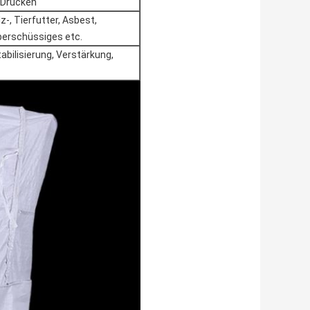
n Drucken
z-, Tierfutter, Asbest,
berschüssiges etc.
Stabilisierung, Verstärkung,