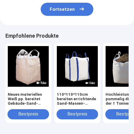
Fortsetzen
Empfohlene Produkte
Neues materielles
110*110*110cm
Hochleistungs
Weiß pp. bereitet
bereiten errichtende
pummelig die 
Gebäude-Sand-
Sand-Massen-
der 1 Tonnen-
Masse einsackt
Taschen-faltbare
0.9*0.9*1.1m
1x1x1m auf
einzeln angefertigte
verdicken
Bestpreis
Bestpreis
Bestprei
Polypropylen auf