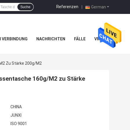
Referenzen
|
German
Suche
IN VERBINDUNG
NACHRICHTEN
FÄLLE
VR
M2 Zu Stärke 200g/M2
sentasche 160g/M2 zu Stärke
CHINA
JUNXI
ISO 9001