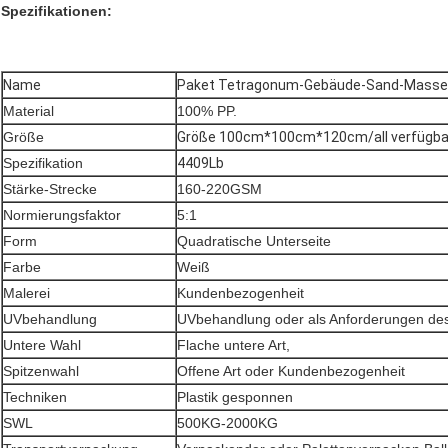
Spezifikationen:
Name
Paket Tetragonum-Gebäude-Sand-Masse s
Material
100% PP.
Größe
Größe 100cm*100cm*120cm/all verfügba
Spezifikation
4409Lb
Stärke-Strecke
160-220GSM
Normierungsfaktor
5:1
Form
Quadratische Unterseite
Farbe
Weiß
Malerei
Kundenbezogenheit
UVbehandlung
UVbehandlung oder als Anforderungen de
Untere Wahl
Flache untere Art,
Spitzenwahl
Offene Art
oder Kundenbezogenheit
Techniken
Plastik gesponnen
SWL
500KG-2000KG