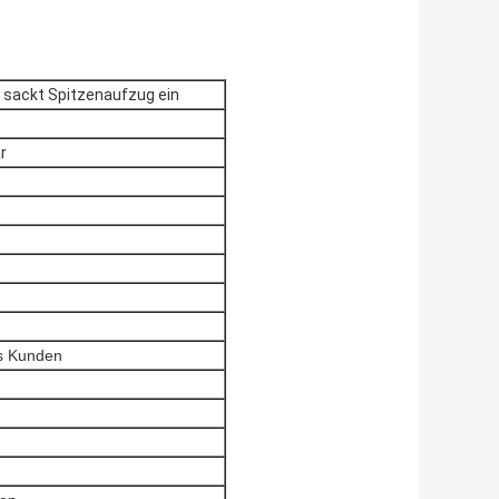
ackt Spitzenaufzug ein
r
s Kunden