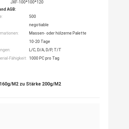
JXF-100*100*120
and AGB:
e:
500
negotiable
rmationen:
Massen- oder hölzerne Palette
10-20 Tage
ngen:
L/C, D/A, D/P, T/T
ial-Fähigkeit:
1000 PC pro Tag
160g/M2 zu Stärke 200g/M2