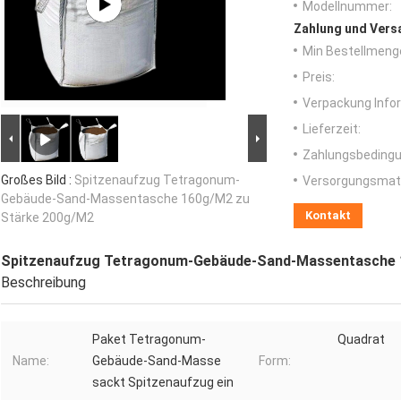
Modellnummer:
Zahlung und Vers
Min Bestellmeng
Preis:
Verpackung Info
Lieferzeit:
Zahlungsbedingu
Großes Bild :
Spitzenaufzug Tetragonum-
Versorgungsmater
Gebäude-Sand-Massentasche 160g/M2 zu
Kontakt
Stärke 200g/M2
Spitzenaufzug Tetragonum-Gebäude-Sand-Massentasche 
Beschreibung
Paket Tetragonum-
Quadrat
Name:
Gebäude-Sand-Masse
Form:
sackt Spitzenaufzug ein