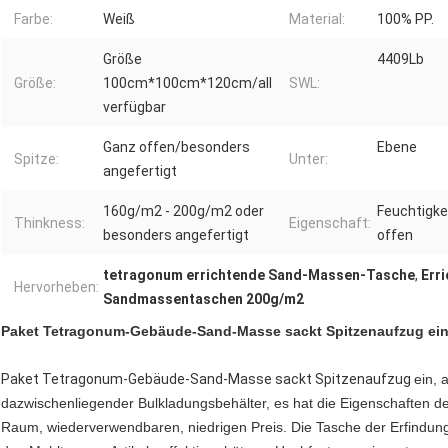
Farbe:
Weiß
Material:
100% PP.
Größe
4409Lb
Größe:
100cm*100cm*120cm/all
SWL:
verfügbar
Ganz offen/besonders
Ebene
Spitze:
Unter:
angefertigt
160g/m2 - 200g/m2 oder
Feuchtigke
Thinkness:
Eigenschaft:
besonders angefertigt
offen
tetragonum errichtende Sand-Massen-Tasche
,
Err
Hervorheben:
Sandmassentaschen 200g/m2
Paket Tetragonum-Gebäude-Sand-Masse sackt Spitzenaufzug ei
Paket Tetragonum-Gebäude-Sand-Masse sackt Spitzenaufzug
ein, 
dazwischenliegender Bulkladungsbehälter, es hat die Eigenschaften 
Raum, wiederverwendbaren, niedrigen Preis. Die Tasche der Erfindung 