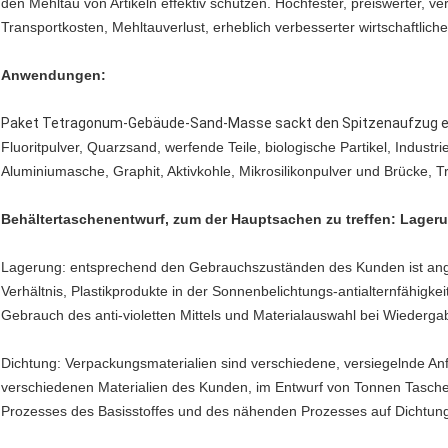
den Mehltau von Artikeln effektiv schützen. Hochfester, preiswerter, ve
Transportkosten, Mehltauverlust, erheblich verbesserter wirtschaftlich
Anwendungen:
Paket Tetragonum-Gebäude-Sand-Masse sackt den Spitzenaufzug ei
Fluoritpulver, Quarzsand, werfende Teile, biologische Partikel, Industri
Aluminiumasche, Graphit, Aktivkohle, Mikrosilikonpulver und Brücke, T
Behältertaschenentwurf, zum der Hauptsachen zu treffen: Lager
Lagerung: entsprechend den Gebrauchszuständen des Kunden ist an
Verhältnis, Plastikprodukte in der Sonnenbelichtungs-antialternfähig
Gebrauch des anti-violetten Mittels und Materialauswahl bei Wiedergab
Dichtung: Verpackungsmaterialien sind verschiedene, versiegelnde An
verschiedenen Materialien des Kunden, im Entwurf von Tonnen Tasche
Prozesses des Basisstoffes und des nähenden Prozesses auf Dichtun