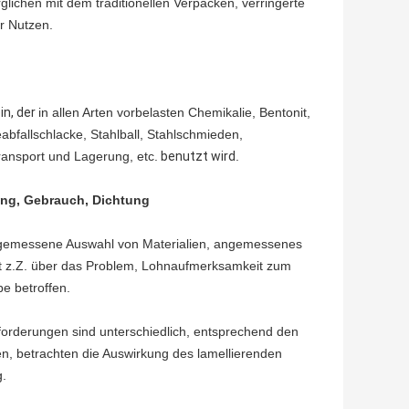
rglichen mit dem traditionellen Verpacken, verringerte
er Nutzen.
n, der
in allen Arten vorbelasten Chemikalie, Bentonit,
eabfallschlacke, Stahlball, Stahlschmieden,
ransport und Lagerung, etc.
benutzt wird
.
ung, Gebrauch, Dichtung
gemessene Auswahl von Materialien, angemessenes
keit z.Z. über das Problem, Lohnaufmerksamkeit zum
e betroffen.
forderungen sind unterschiedlich, entsprechend den
n, betrachten die Auswirkung des lamellierenden
g.