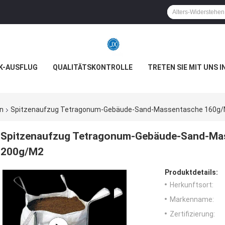
K-AUSFLUG
QUALITÄTSKONTROLLE
TRETEN SIE MIT UNS 
n
Spitzenaufzug Tetragonum-Gebäude-Sand-Massentasche 160g/
Spitzenaufzug Tetragonum-Gebäude-Sand-Mas
200g/M2
Produktdetails:
Herkunftsort:
Markenname:
Zertifizierung: