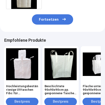
Fortsetzen
Empfohlene Produkte
Hochleistungsbeständige
Beschichtete
Flache untere
riesige UVtaschen
90x90x90cm pp.
90x90x90cm p
Fibc für
gesponnene Tasche
gesponnenes F
Agrarprodukte
fertigte weißes
sackt
besonders an
kundengerecht
Bestpreis
Bestpreis
Bestprei