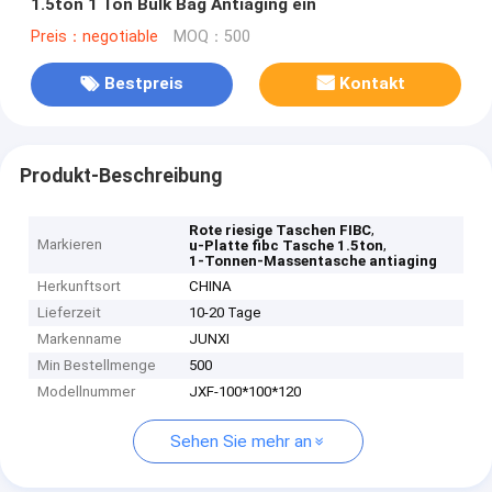
1.5ton 1 Ton Bulk Bag Antiaging ein
Preis：negotiable
MOQ：500
Bestpreis
Kontakt
Produkt-Beschreibung
,
Rote riesige Taschen FIBC
Markieren
,
u-Platte fibc Tasche 1.5ton
1-Tonnen-Massentasche antiaging
Herkunftsort
CHINA
Lieferzeit
10-20 Tage
Markenname
JUNXI
Min Bestellmenge
500
Modellnummer
JXF-100*100*120
Sehen Sie mehr an