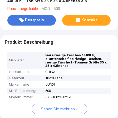
4409Lb 1 Ton Size 35 x 35 X 43inches ein
Preis：negotiable
MOQ：500
Bestpreis
Kontakt
Produkt-Beschreibung
,
leere riesige Taschen 4409Lb
,
X-Unterseite fibc riesige Taschen
Markieren
riesige Tasche 1-Tonnen-Größe 35 x
35 x 43inches
Herkunftsort
CHINA
Lieferzeit
10-20 Tage
Markenname
JUNXI
Min Bestellmenge
500
Modellnummer
JXF-100*100*120
Sehen Sie mehr an