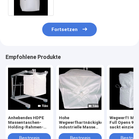
Fortsetzen
Empfohlene Produkte
Anhebendes HDPE
Hohe
Wegwerf1 Mas
Massentaschen-
Wegwerfhartnäckigkeits-
Full Opens 90
Holding-Rahmen-
industrielle Masse
sackt einzieh
Düngemittel 1,5
sackt einziehbares
den Supersack
Tonne für
ein
Bestpreis
Bestpreis
Bestprei