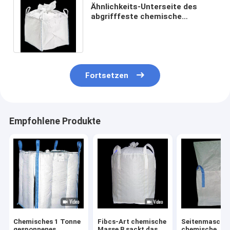
Ähnlichkeits-Unterseite des
abgrifffeste chemische
Massentaschen-staubdichte
Behälter-1000kg
Fortsetzen
Empfohlene Produkte
Chemisches 1 Tonne
Fibcs-Art chemische
Seitenmaschi
gesponnenes
Masse B sackt das
chemische