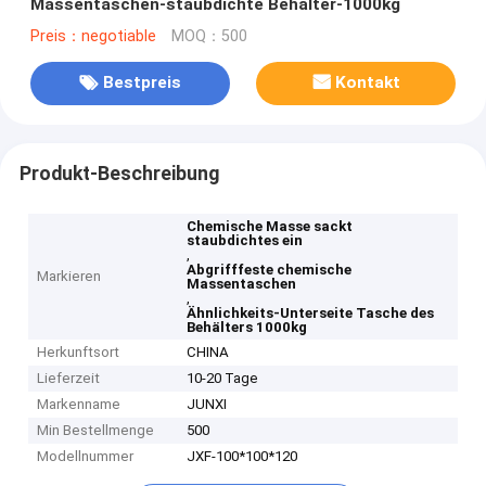
Massentaschen-staubdichte Behälter-1000kg
Preis：negotiable
MOQ：500
Bestpreis
Kontakt
Produkt-Beschreibung
Chemische Masse sackt
staubdichtes ein
,
Abgrifffeste chemische
Markieren
Massentaschen
,
Ähnlichkeits-Unterseite Tasche des
Behälters 1000kg
Herkunftsort
CHINA
Lieferzeit
10-20 Tage
Markenname
JUNXI
Min Bestellmenge
500
Modellnummer
JXF-100*100*120