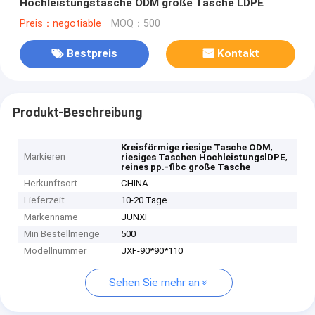
Hochleistungstasche ODM große Tasche LDPE
Preis：negotiable
MOQ：500
Bestpreis
Kontakt
Produkt-Beschreibung
,
Kreisförmige riesige Tasche ODM
Markieren
,
riesiges Taschen HochleistungslDPE
reines pp.-fibc große Tasche
Herkunftsort
CHINA
Lieferzeit
10-20 Tage
Markenname
JUNXI
Min Bestellmenge
500
Modellnummer
JXF-90*90*110
Sehen Sie mehr an