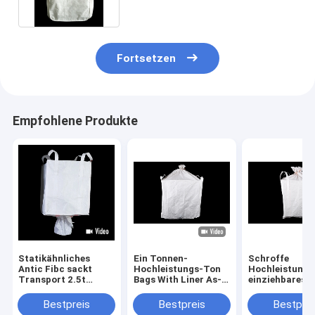
Fortsetzen
Empfohlene Produkte
Statikähnliches
Ein Tonnen-
Schroffe
Antic Fibc sackt
Hochleistungs-Ton
Hochleistung
Transport 2.5t
Bags With Liner As-
einziehbares
Duffle-Spitzentüllen-
Verpacken der
Wegwerfkreis-
Unterseite ein
Lebensmittel
Polypropylen
Bestpreis
Bestpreis
Bestprei