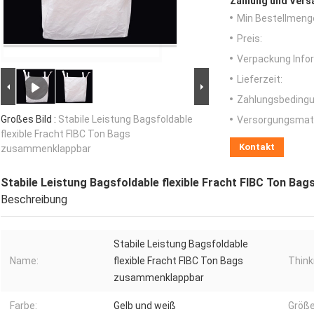
Zahlung und Vers
Min Bestellmeng
Preis:
Verpackung Info
Lieferzeit:
Zahlungsbedingu
Großes Bild :
Stabile Leistung Bagsfoldable
Versorgungsmater
flexible Fracht FIBC Ton Bags
Kontakt
zusammenklappbar
Stabile Leistung Bagsfoldable flexible Fracht FIBC Ton B
Beschreibung
Stabile Leistung Bagsfoldable
Name:
flexible Fracht FIBC Ton Bags
Think
zusammenklappbar
Farbe:
Gelb und weiß
Größe