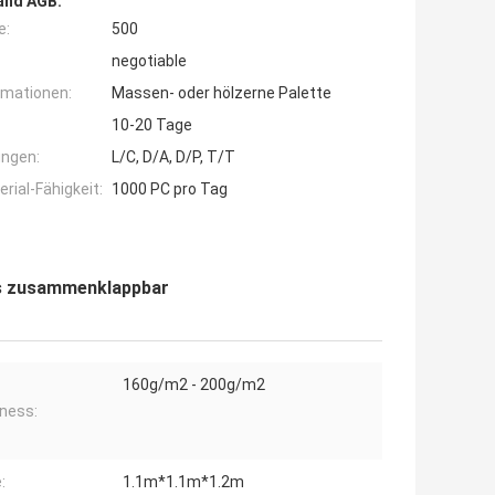
and AGB:
e:
500
negotiable
rmationen:
Massen- oder hölzerne Palette
10-20 Tage
ngen:
L/C, D/A, D/P, T/T
ial-Fähigkeit:
1000 PC pro Tag
ags zusammenklappbar
160g/m2 - 200g/m2
ness:
:
1.1m*1.1m*1.2m