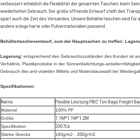
verbessert erheblich die Flexibilität der gesamten Taschen, beim Se
wiederholten Gebrauch. Der große öffnende Entwurf stellt den Trans
spart auch die Zeit des Versandes. Unsere Behältertaschen sind für a
andere eckige harte oder Pulvermaterialien passend.
Behältertaschenentwurf, zum der Hauptsachen zu treffen: Lager
Lagerung:
entsprechend den Gebrauchszuständen des Kunden ist a
Verhältnis, Plastikprodukte in der Sonnenbelichtungs-antialternfähig
Gebrauch des anti-violetten Mittels und Materialauswahl bei Wiedergab
Spezifikationen:
Name
Flexible Leistung FIBC Ton Bags Freight 
Material
100% PP.
Größe
1.1M*1.1M*1.2M
Spezifikation
3307Lb
Stärke-Strecke
160g/m2 -
200g/m2