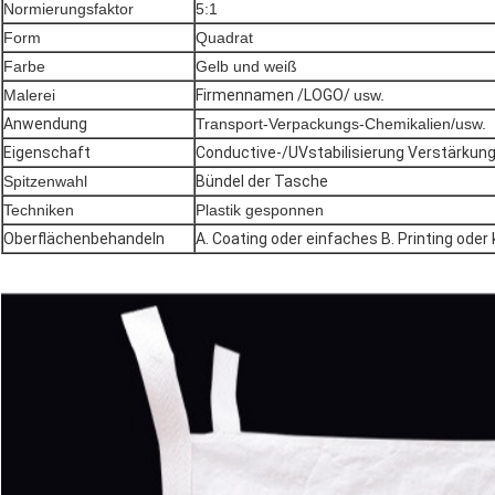
Normierungsfaktor
5:1
Form
Quadrat
Farbe
Gelb und weiß
Malerei
Firmennamen /LOGO/
usw.
Anwendung
Transport-Verpackungs-Chemikalien/usw.
Eigenschaft
Conductive-/UVstabilisierung Verstärkung
Spitzenwahl
Bündel der Tasche
Techniken
Plastik gesponnen
Oberflächenbehandeln
A. Coating oder einfaches B. Printing oder