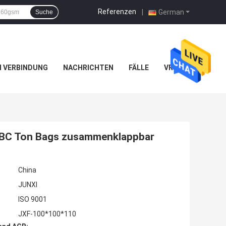
Referenzen
|
German
Suche
IN VERBINDUNG
NACHRICHTEN
FÄLLE
VR
 FIBC Ton Bags zusammenklappbar
China
JUNXI
ISO 9001
JXF-100*100*110