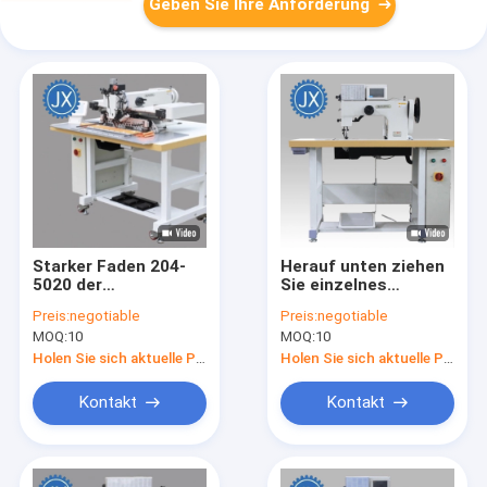
Geben Sie Ihre Anforderung
Starker Faden 204-
Herauf unten ziehen
5020 der
Sie einzelnes
automatischen
doppeltes
Preis:
negotiable
Preis:
negotiable
Nadel-Nähmaschine-
Nähmaschine-
MOQ:
10
MOQ:
10
harten
Computer-Muster
Beanspruchung des
204-105A der Nadel-
Holen Sie sich aktuelle Preis
Holen Sie sich aktuelle Preis
Muster-FIBC eins
FIBC ein
Kontakt
Kontakt