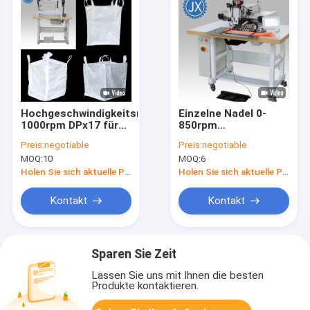
Hochgeschwindigkeitsnähmaschine
Einzelne Nadel 0-
1000rpm DPx17 für
850rpm
Massentaschen
computerisierte
Preis:
negotiable
Preis:
negotiable
Nähmaschine
MOQ:
10
MOQ:
6
starkes materielles
204-3020 FIBC
Holen Sie sich aktuelle Preis
Holen Sie sich aktuelle Preis
Kontakt
Kontakt
Sparen Sie Zeit
Lassen Sie uns mit Ihnen die besten
Produkte kontaktieren.