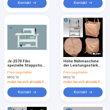
Kontakt
Kontakt
Jx-2570 Fibc
Hohe Nähmaschine
spezielle Steppstich-
der Leistungsstärke-
Nähmaschine-
FIBC mit Nadel-
Preis:
negotiable
Preis:
negotiable
Extrakosten schwer
Messgerät 2.5mm
MOQ:
10
MOQ:
10
Max Stitch Length
6mm
Holen Sie sich aktuelle Preis
Holen Sie sich aktuelle Preis
Kontakt
Kontakt