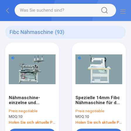
Fibc Nähmaschine
(93)
Nähmaschine-
Spezielle 14mm Fibc
einzelne und
Nähmaschine für das
doppelte Nadel-Kette
Nähen von Schuhen
Preis:
negotiable
Preis:
negotiable
langer Arm Fibc
MOQ:
10
MOQ:
10
Holen Sie sich aktuelle Preis
Holen Sie sich aktuelle Preis