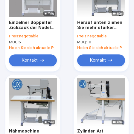
Fabrik-Ausflug
Qualitätskontrolle
Einzelner doppelter
Herauf unten ziehen
Zickzack der Nadel
Sie mehr starker
Treten Sie mit uns in Verbindung
800N/min
Nähmaschine des
Preis:
negotiable
Preis:
negotiable
Nähmaschine
Faden-Zickzack-FIBC
MOQ:
6
MOQ:
10
dauerhaftes flexibles
großen Shuttle 204-
Nachrichten
204-105
104 ein
Holen Sie sich aktuelle Preis
Holen Sie sich aktuelle Preis
Fälle
Kontakt
Kontakt
VR
FIBC-Massen-Taschen
Industrielle Massentaschen
Chemische Massentaschen
Nähmaschine-
Zylinder-Art