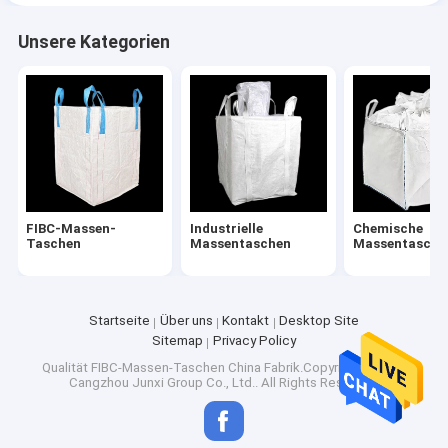
Unsere Kategorien
FIBC-Massen-
Industrielle
Chemische
Taschen
Massentaschen
Massentasche
Startseite
Über uns
Kontakt
Desktop Site
Sitemap
Privacy Policy
Qualität
FIBC-Massen-Taschen
China Fabrik.Copyright © 2026
Cangzhou Junxi Group Co., Ltd.. All Rights Reserved.