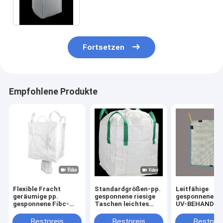
Sand And-Kies ein
Fortsetzen
Empfohlene Produkte
Flexible Fracht
Standardgrößen-pp.
Leitfähige
geräumige pp.
gesponnene riesige
gesponnene ri
gesponnene Fibc-
Taschen leichtes
UV-BEHANDEL
Taschen für
wiederverwendbares
FIBC-Masse sa
materielle hohe
160-230GSM
1000x1000x1
Bestpreis
Bestpreis
Bestprei