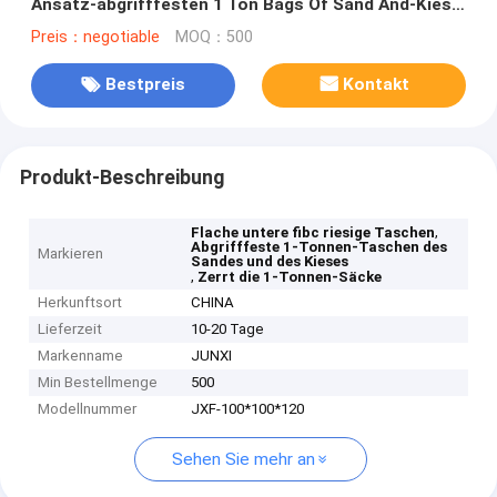
Ansatz-abgrifffesten 1 Ton Bags Of Sand And-Kies
ein
Preis：negotiable
MOQ：500
Bestpreis
Kontakt
Produkt-Beschreibung
,
Flache untere fibc riesige Taschen
Abgrifffeste 1-Tonnen-Taschen des
Markieren
Sandes und des Kieses
,
Zerrt die 1-Tonnen-Säcke
Herkunftsort
CHINA
Lieferzeit
10-20 Tage
Markenname
JUNXI
Min Bestellmenge
500
Modellnummer
JXF-100*100*120
Sehen Sie mehr an